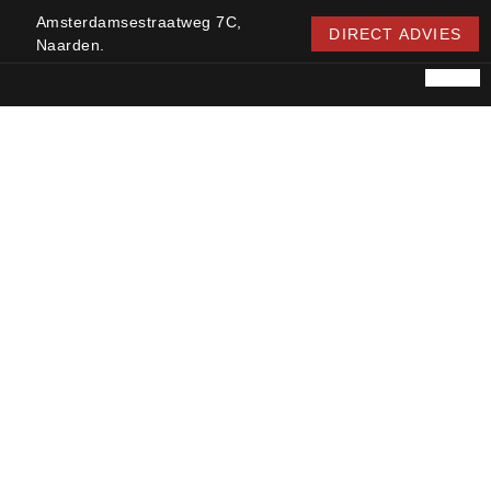
Amsterdamsestraatweg 7C,
DIRECT ADVIES
Naarden.
BADKAMER SOEST
DIAMONDSTONE
Home
Route