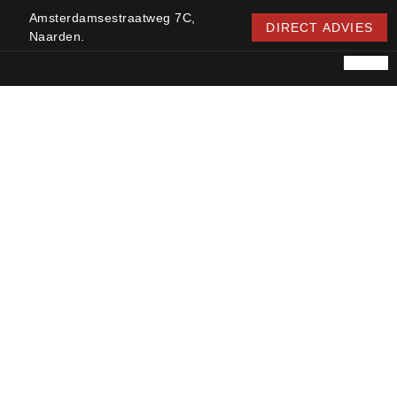
Amsterdamsestraatweg 7C,
DIRECT ADVIES
Naarden.
DIAMOND STONE HEEFT
EEN PRACHTIGE
NAJAARSACTIE OP DE
GEHELE KERAMISCHE
INDOOR & OUTDOOR
COLLECTIE VAN
CERANOVA
Home
Nieuws
Diamond Stone heeft een prachtige najaarsactie op de
gehele keramische indoor & outdoor collectie van