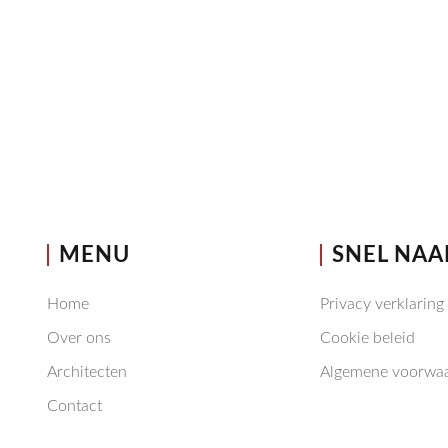
MENU
SNEL NAA
Home
Privacy verklaring
Over ons
Cookie beleid
Architecten
Algemene voorwa
Contact