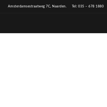
Amsterdamsestraatweg 7C, Naarden.
Tel: 035 – 678 1880
OPENINGSTIJDEN 