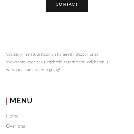
CONTACT
Veelzijdig in natuursteen en keramiek. Bezoek onze
showroom voor een uitgebreid assortiment. Wij heten u
welkom en adviseren u graag!
MENU
Home
Over ons