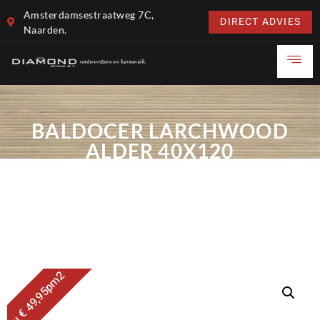
Amsterdamsestraatweg 7C,
DIRECT ADVIES
Naarden.
BALDOCER LARCHWOOD
ALDER 40X120
Nu € 49,95pm2