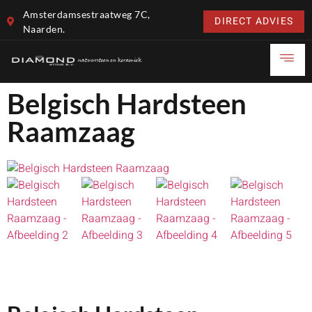
Amsterdamsestraatweg 7C,
DIRECT ADVIES
Naarden.
Belgisch Hardsteen
Raamzaag