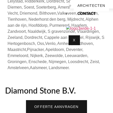
Lelystad, Ridderkerk, Dordrecht, Schiedam, Abcoude,
ARCHITECTEN
Diemen, Soest, Soeterberg, Amersfoort, Loenen aan
Vecht, Driemond, Bilthoven,Valkeveen, Breukelen,
CONTACT
Tienhoven, Nederhorst den berg, Mijdrecht, Alphen
aan de rijn, Hoofddorp, Purmerend, Haarlem,
Zandvoort, Naaldwijk, S gravenzonde, Vlaardingen,
Zeeland, Dordrecht, Cappele aan den ijsel, Rijswijk, S
X
Hertogenbosch, Oss,Venlo, Arnhem, Eindhoven,
Maastricht,Pijnacker, Apeldoorn, Deventer,
Emmeloord, Nijkerk, Zeewolde, Leeuwarden,
Groningen, Enschede, Nijmegen, Loosdrecht, Zeist,
Amstelveen,Aalsmeer, Landsmeer.
Diamond Stone B.V.
OFFERTE AANVRAGEN