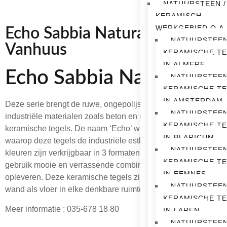
NATUURSTEEN /
KERAMISCH
WERKGEBIED O.A.
Echo Sabbia Naturale
NATUURSTEEN
Vanhuus
KERAMISCHE T
IN ALMERE
Echo Sabbia Naturale
NATUURSTEEN
KERAMISCHE T
IN AMSTERDAM
Deze serie brengt de ruwe, ongepolijste uitstraling van
NATUURSTEEN
industriële materialen zoals beton en metaal in verfijnde
KERAMISCHE T
keramische tegels. De naam ‘Echo’ weerspiegelt de manier
IN BLARICUM
waarop deze tegels de industriële esthetiek echoën. De 4
NATUURSTEEN
kleuren zijn verkrijgbaar in 3 formaten, welke door onderling
KERAMISCHE T
gebruik mooie en verrassende combinaties kunnen
IN EEMNES
opleveren. Deze keramische tegels zijn geschikt voor zowel
NATUURSTEEN
wand als vloer in elke denkbare ruimte.
KERAMISCHE T
Meer informatie : 035-678 18 80
IN LAREN
NATUURSTEEN