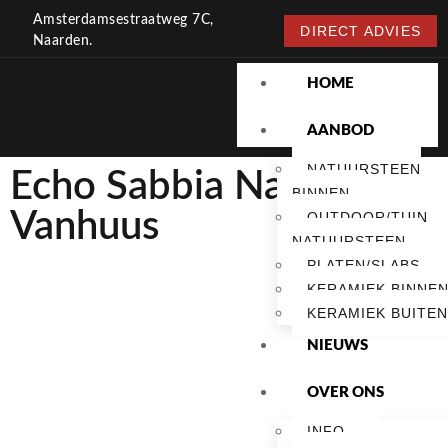
Amsterdamsestraatweg 7C,
DIRECT ADVIES
Naarden.
HOME
AANBOD
NATUURSTEEN
Echo Sabbia Naturale
BINNEN
Vanhuus
OUTDOOR/TUIN
NATUURSTEEN
PLATEN/SLABS
KERAMIEK BINNE
KERAMIEK BUITEN
NIEUWS
OVER ONS
INFO