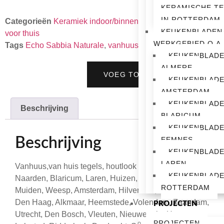
KERAMISCHE T
IN ROTTERDAM
Categorieën
Keramiek indoor/binnen huis
,
Vanhuus tegels
KEUKENBLADEN
voor thuis
WERKGEBIED O.A.
Tags
Echo Sabbia Naturale
,
vanhuus
,
vanhuus tegel
KEUKENBLAD
ALMERE
VOEG TOE AAN OFFERTE
KEUKENBLAD
AMSTERDAM
KEUKENBLAD
Beschrijving
BLARICUM
KEUKENBLAD
Beschrijving
EEMNES
KEUKENBLAD
LAREN
Vanhuus,van huis tegels, houtlook tegel, houtlook,
KEUKENBLAD
Naarden, Blaricum, Laren, Huizen, Eemnes, Almere,
ROTTERDAM
Muiden, Weesp, Amsterdam, Hilversum, Rotterdam,
Den Haag, Alkmaar, Heemstede, Volendam, Zaandam,
PROJECTEN
Utrecht, Den Bosch, Vleuten, Nieuwegein, Houten,
PROJECTEN