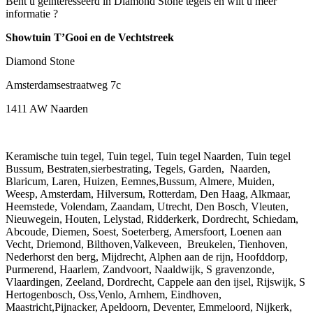
Bent u geïnteresseerd in Diamond Stone tegels en wilt u meer
informatie ?
Showtuin T’Gooi en de Vechtstreek
Diamond Stone
Amsterdamsestraatweg 7c
1411 AW Naarden
Keramische tuin tegel, Tuin tegel, Tuin tegel Naarden, Tuin tegel
Bussum, Bestraten,sierbestrating, Tegels, Garden, Naarden,
Blaricum, Laren, Huizen, Eemnes,Bussum, Almere, Muiden,
Weesp, Amsterdam, Hilversum, Rotterdam, Den Haag, Alkmaar,
Heemstede, Volendam, Zaandam, Utrecht, Den Bosch, Vleuten,
Nieuwegein, Houten, Lelystad, Ridderkerk, Dordrecht, Schiedam,
Abcoude, Diemen, Soest, Soeterberg, Amersfoort, Loenen aan
Vecht, Driemond, Bilthoven,Valkeveen, Breukelen, Tienhoven,
Nederhorst den berg, Mijdrecht, Alphen aan de rijn, Hoofddorp,
Purmerend, Haarlem, Zandvoort, Naaldwijk, S gravenzonde,
Vlaardingen, Zeeland, Dordrecht, Cappele aan den ijsel, Rijswijk, S
Hertogenbosch, Oss,Venlo, Arnhem, Eindhoven,
Maastricht,Pijnacker, Apeldoorn, Deventer, Emmeloord, Nijkerk,