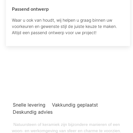
Passend ontwerp
Waar u ook van houdt, wij helpen u graag binnen uw
voorkeuren en gewenste stijl de juiste keuze te maken.
Altijd een passend ontwerp voor uw project!
Wilt u ook samen een project
starten?
Snelle levering
Vakkundig geplaatst
Deskundig advies
Natuursteen of keramiek zijn bijzondere manieren of een
woon- en werkomgeving van sfeer en charme te voorzien.