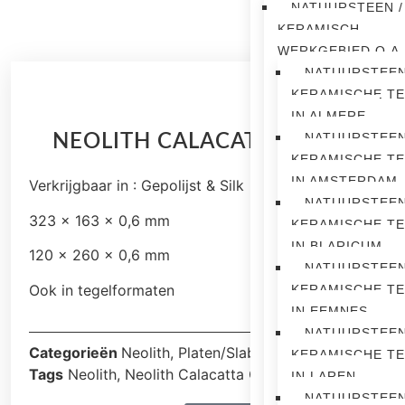
NATUURSTEEN /
KERAMISCH
WERKGEBIED O.A.
NATUURSTEEN
KERAMISCHE T
IN ALMERE
NATUURSTEEN
NEOLITH CALACATTA GOLD
KERAMISCHE T
IN AMSTERDAM
Verkrijgbaar in : Gepolijst & Silk
NATUURSTEEN
323 x 163 x 0,6 mm
KERAMISCHE T
IN BLARICUM
120 x 260 x 0,6 mm
NATUURSTEEN
Ook in tegelformaten
KERAMISCHE T
IN EEMNES
NATUURSTEEN
Categorieën
Neolith
,
Platen/Slabs
KERAMISCHE T
Tags
Neolith
,
Neolith Calacatta Gold
,
platen
IN LAREN
NATUURSTEEN