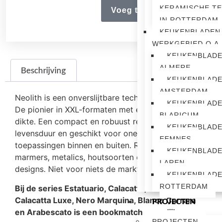
KERAMISCHE T
Voeg toe aan offerte
IN ROTTERDAM
KEUKENBLADEN
WERKGEBIED O.A.
KEUKENBLAD
ALMERE
Beschrijving
KEUKENBLAD
AMSTERDAM
Neolith is een onverslijtbare technische innovatie.
KEUKENBLAD
De pionier in XXL-formaten met een zeer geringe
BLARICUM
dikte. Een compact en robuust resultaat met lange
KEUKENBLAD
levensduur en geschikt voor oneindig veel
EEMNES
toepassingen binnen en buiten. Ruime keuze uit
KEUKENBLAD
marmers, metalics, houtsoorten en cement
LAREN
designs. Niet voor niets de marktleider in Europa.
KEUKENBLAD
ROTTERDAM
Bij de series Estatuario, Calacatta, Calacatta Gold,
Calacatta Luxe, Nero Marquina, Blanco Carrara
PROJECTEN
en Arabescato is een bookmatch mogelijk.
PROJECTEN