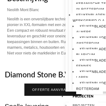
KERAMISCHE T
IN ROTTERDAM
Neolith Mont Blanc
KEUKENBLADEN
Neolith is een onverslijtbare technische innovatie. De
WERKGEBIED O.A.
pionier in XXL-formaten met een zeer geringe dikte.
KEUKENBLAD
Een compact en robuust resultaat met lange
ALMERE
levensduur en geschikt voor oneindig veel
KEUKENBLAD
toepassingen binnen en buiten. Ruime keuze uit
AMSTERDAM
marmers, metalics, houtsoorten en cement designs.
KEUKENBLAD
Niet voor niets de marktleider in Europa.
BLARICUM
KEUKENBLAD
EEMNES
KEUKENBLAD
Diamond Stone B.V.
LAREN
KEUKENBLAD
ROTTERDAM
OFFERTE AANVRAGEN
PROJECTEN
PROJECTEN