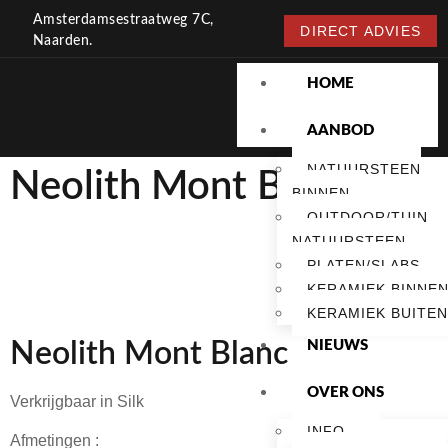
Amsterdamsestraatweg 7C,
DIRECT ADVIES
Naarden.
HOME
AANBOD
NATUURSTEEN
Neolith Mont Blanc
BINNEN
OUTDOOR/TUIN
NATUURSTEEN
PLATEN/SLABS
KERAMIEK BINNE
KERAMIEK BUITEN
NIEUWS
Neolith Mont Blanc
OVER ONS
Verkrijgbaar in Silk
INFO
Afmetingen :