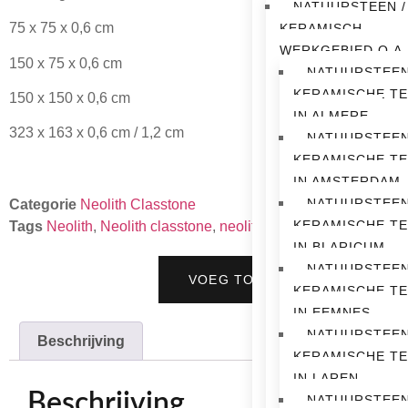
NATUURSTEEN /
75 x 75 x 0,6 cm
KERAMISCH
WERKGEBIED O.A.
150 x 75 x 0,6 cm
NATUURSTEEN
KERAMISCHE T
150 x 150 x 0,6 cm
IN ALMERE
323 x 163 x 0,6 cm / 1,2 cm
NATUURSTEEN
KERAMISCHE T
IN AMSTERDAM
NATUURSTEEN
Categorie
Neolith Classtone
KERAMISCHE T
Tags
Neolith
,
Neolith classtone
,
neolith keramiek
IN BLARICUM
NATUURSTEEN
VOEG TOE AAN OFFERTE
KERAMISCHE T
IN EEMNES
NATUURSTEEN
Beschrijving
KERAMISCHE T
IN LAREN
Beschrijving
NATUURSTEEN