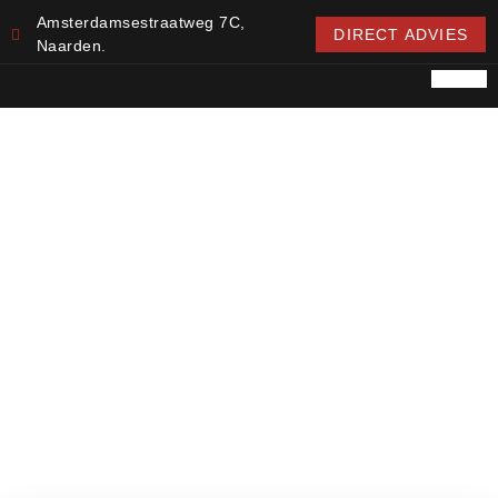
Amsterdamsestraatweg 7C,
DIRECT ADVIES
Naarden.
ULTRA IRIDIUM BIANCO