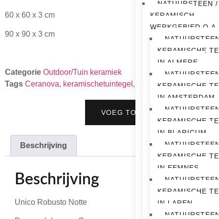
NATUURSTEEN /
60 x 60 x 3 cm
KERAMISCH
WERKGEBIED O.A.
90 x 90 x 3 cm
NATUURSTEEN
KERAMISCHE T
IN ALMERE
Categorie
Outdoor/Tuin keramiek
NATUURSTEEN
Tags
Ceranova
,
keramischetuintegel
,
tuintegel
KERAMISCHE T
IN AMSTERDAM
NATUURSTEEN
VOEG TOE AAN OFFERTE
KERAMISCHE T
IN BLARICUM
NATUURSTEEN
Beschrijving
KERAMISCHE T
IN EEMNES
Beschrijving
NATUURSTEEN
KERAMISCHE T
Unico Robusto Notte
IN LAREN
NATUURSTEEN