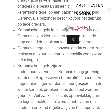
draagkracht is vele malen sterker dan 6 cm beton
ARCHITECTEN
of tegels die bestaan uit een gelijmde
keramische tegel op een betonnen ondergrond.
CONTACT
Ceranova is bijzonder geschikt voor het gebruik
op tegeldragers.
Keramische tegels in het algemeen en dus ook
Ceranova, zijn kleurvast en de kleur zal in de
X
loop der tijd dus ook nauwelijks veranderen.
Ceranova tegels zijn krasvast, omdat er een zeer
resistent glazuur is gebruikt, geschikt voor zware
belastingen.
Keramische tegels zijn zeer
onderhoudsvriendelijk. Keramiek mag gereinigd
worden met agressieve chemicaliën en met een
hogedrukreiniger worden schoongespoten. In de
winter kan ook probleemloos dooizout worden
gebruikt. Vuil zal zich slechts oppervlakkig aan
de tegels hechten. Het wordt aanbevolen om
bladeren en zand regelmatig van het oppervlak