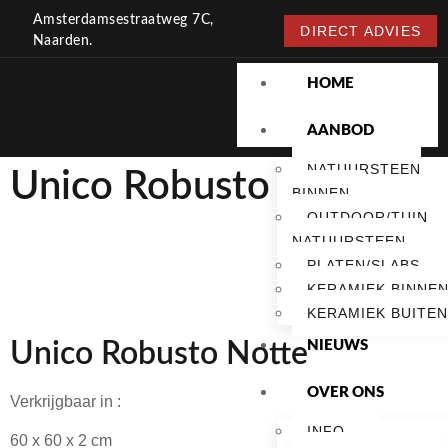
Amsterdamsestraatweg 7C,
DIRECT ADVIES
Naarden.
HOME
AANBOD
NATUURSTEEN
Unico Robusto Notte
BINNEN
OUTDOOR/TUIN
NATUURSTEEN
PLATEN/SLABS
KERAMIEK BINNE
KERAMIEK BUITEN
NIEUWS
Unico Robusto Notte
OVER ONS
Verkrijgbaar in :
INFO
60 x 60 x 2 cm