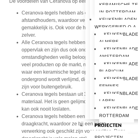
De voordelen van Ceranova op een rijtje:
KERAMISCHE T
IN ROTTERDAM
Ceranova-tegels hebben als enige
KEUKENBLADEN
afstandhouders, waardoor verwerking
WERKGEBIED O.A.
gemakkelijk is. Ook voor de handige doe-het-
KEUKENBLAD
zelver.
ALMERE
Alle Ceranova tegels hebben een stroef
KEUKENBLAD
oppervlak en zijn dus ook onder natte
AMSTERDAM
omstandigheden veilig beloopbaar. Er zijn te
KEUKENBLAD
veel producten op de markt, met name producten
BLARICUM
waar een keramische tegel op een betonnen
KEUKENBLAD
ondergrond wordt verlijmd, die niet veilig genoeg
EEMNES
zijn voor buitengebruik.
KEUKENBLAD
Ceranova tegels bestaan uit 3 cm massief
LAREN
materiaal. Het is geen gelijmd product, dus het
KEUKENBLAD
kan ook nooit loslaten.
ROTTERDAM
Ceranova tegels hebben een enorme
draagkracht, waardoor ze bij een juiste
PROJECTEN
verwerking ook geschikt zijn voor opritten. Deze
PROJECTEN