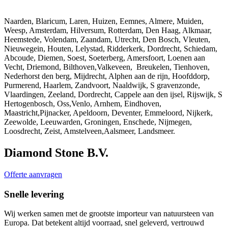
Naarden, Blaricum, Laren, Huizen, Eemnes, Almere, Muiden,
Weesp, Amsterdam, Hilversum, Rotterdam, Den Haag, Alkmaar,
Heemstede, Volendam, Zaandam, Utrecht, Den Bosch, Vleuten,
Nieuwegein, Houten, Lelystad, Ridderkerk, Dordrecht, Schiedam,
Abcoude, Diemen, Soest, Soeterberg, Amersfoort, Loenen aan
Vecht, Driemond, Bilthoven,Valkeveen, Breukelen, Tienhoven,
Nederhorst den berg, Mijdrecht, Alphen aan de rijn, Hoofddorp,
Purmerend, Haarlem, Zandvoort, Naaldwijk, S gravenzonde,
Vlaardingen, Zeeland, Dordrecht, Cappele aan den ijsel, Rijswijk, S
Hertogenbosch, Oss,Venlo, Arnhem, Eindhoven,
Maastricht,Pijnacker, Apeldoorn, Deventer, Emmeloord, Nijkerk,
Zeewolde, Leeuwarden, Groningen, Enschede, Nijmegen,
Loosdrecht, Zeist, Amstelveen,Aalsmeer, Landsmeer.
Diamond Stone B.V.
Offerte aanvragen
Snelle levering
Wij werken samen met de grootste importeur van natuursteen van
Europa. Dat betekent altijd voorraad, snel geleverd, vertrouwd