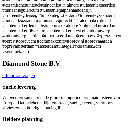
#keramischetuintegel#tuinaanleg in almere #tuinaanlegnaarden
#tuinaanlegblaricum #tuinaanlegalphenaandenrijn
#Tuinaanlegdenaag #tuinaanlegrotterdam #tuinaanlegzaandam
#tuinaanlegzaandam#tuinaanlegutrecht #stratenmakerutrecht
#stratenmakerfleuten #stratenmakeralmere 3tuintegelamsterdam
#stratenmakerhilversum #stratenmakerlelystad #tuinontwerp
#tuinontwerpnaarden #tuinontwerplaren #ceramaxx #opreyvianen
#oprey #opreyecht #ceramaxxoprey#oprey.nl #opreynaarden
#opreyamsterdam #amsterdamtuintegels#keramiek2cm
#keramiek3cm
Diamond Stone B.V.
Offerte aanvragen
Snelle levering
Wij werken samen met de grootste importeur van natuursteen van
Europa. Dat betekent altijd voorraad, snel geleverd, vertrouwd
advies en vakkundig aangelegd!
Heldere planning