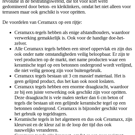
revolutie in de bestratingswereld, die tot voor kort werd
gedomineerd door beton- en kleiklinkers, omdat het niet alleen voor
terrassen maar ook geschikt is voor opritten.
De voordelen van Ceramaxx op een rijtje:
Ceramaxx-tegels hebben als enige afstandhouders, waardoor
verwerking gemakkelijk is. Ook voor de handige doe-het-
zelver.
Alle Ceramaxx tegels hebben een stroef oppervlak en zijn dus
ook onder natte omstandigheden veilig beloopbaar. Er zijn te
veel producten op de markt, met name producten waar een
keramische tegel op een betonnen ondergrond wordt verlijmd,
die niet veilig genoeg zijn voor buitengebruik.
Ceramaxx tegels bestaan uit 3 cm massief materiaal. Het is
geen gelijmd product, dus het kan ook nooit loslaten.
Ceramaxx tegels hebben een enorme draagkracht, waardoor
ze bij een juiste verwerking ook geschikt zijn voor opritten.
Deze draagkracht is vele malen sterker dan 6 cm beton of
tegels die bestaan uit een gelijmde keramische tegel op een
betonnen ondergrond. Ceramaxx is bijzonder geschikt voor
het gebruik op tegeldragers.
Keramische tegels in het algemeen en dus ook Ceramaxx, zijn
kleurvast en de kleur zal in de loop der tijd dus ook
nauwelijks veranderen.