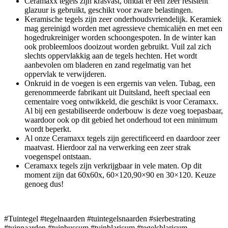
Ceramaxx tegels zijn krasvast, omdat er een zeer resistent
glazuur is gebruikt, geschikt voor zware belastingen.
Keramische tegels zijn zeer onderhoudsvriendelijk. Keramiek
mag gereinigd worden met agressieve chemicaliën en met een
hogedrukreiniger worden schoongespoten. In de winter kan
ook probleemloos dooizout worden gebruikt. Vuil zal zich
slechts oppervlakkig aan de tegels hechten. Het wordt
aanbevolen om bladeren en zand regelmatig van het
oppervlak te verwijderen.
Onkruid in de voegen is een ergernis van velen. Tubag, een
gerenommeerde fabrikant uit Duitsland, heeft speciaal een
cementaire voeg ontwikkeld, die geschikt is voor Ceramaxx.
Al bij een gestabiliseerde onderbouw is deze voeg toepasbaar,
waardoor ook op dit gebied het onderhoud tot een minimum
wordt beperkt.
Al onze Ceramaxx tegels zijn gerectificeerd en daardoor zeer
maatvast. Hierdoor zal na verwerking een zeer strak
voegenspel ontstaan.
Ceramaxx tegels zijn verkrijgbaar in vele maten. Op dit
moment zijn dat 60x60x, 60×120,90×90 en 30×120. Keuze
genoeg dus!
#Tuintegel #tegelnaarden #tuintegelsnaarden #sierbestrating
#tuinnaarden #tuinbussum #tuinblaricum #tegelsblaricum