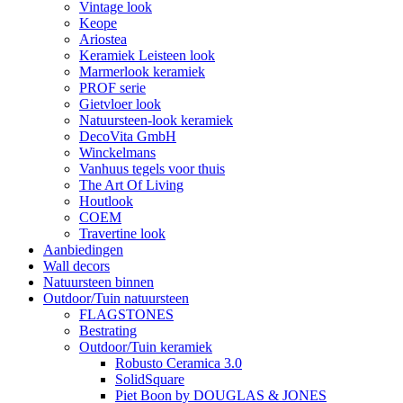
Vintage look
Keope
Ariostea
Keramiek Leisteen look
Marmerlook keramiek
PROF serie
Gietvloer look
Natuursteen-look keramiek
DecoVita GmbH
Winckelmans
Vanhuus tegels voor thuis
The Art Of Living
Houtlook
COEM
Travertine look
Aanbiedingen
Wall decors
Natuursteen binnen
Outdoor/Tuin natuursteen
FLAGSTONES
Bestrating
Outdoor/Tuin keramiek
Robusto Ceramica 3.0
SolidSquare
Piet Boon by DOUGLAS & JONES