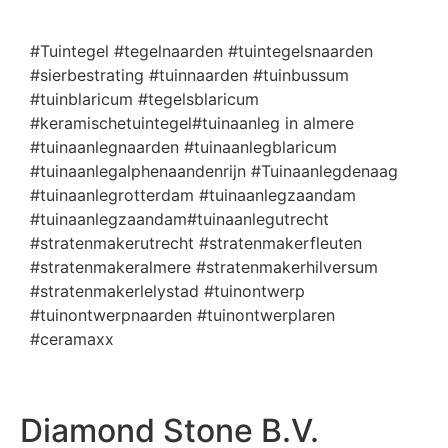
#Tuintegel #tegelnaarden #tuintegelsnaarden
#sierbestrating #tuinnaarden #tuinbussum
#tuinblaricum #tegelsblaricum
#keramischetuintegel#tuinaanleg in almere
#tuinaanlegnaarden #tuinaanlegblaricum
#tuinaanlegalphenaandenrijn #Tuinaanlegdenaag
#tuinaanlegrotterdam #tuinaanlegzaandam
#tuinaanlegzaandam#tuinaanlegutrecht
#stratenmakerutrecht #stratenmakerfleuten
#stratenmakeralmere #stratenmakerhilversum
#stratenmakerlelystad #tuinontwerp
#tuinontwerpnaarden #tuinontwerplaren
#ceramaxx
Diamond Stone B.V.