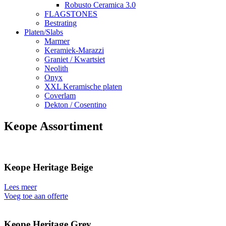
Robusto Ceramica 3.0
FLAGSTONES
Bestrating
Platen/Slabs
Marmer
Keramiek-Marazzi
Graniet / Kwartsiet
Neolith
Onyx
XXL Keramische platen
Coverlam
Dekton / Cosentino
Keope Assortiment
Keope Heritage Beige
Lees meer
Voeg toe aan offerte
Keope Heritage Grey