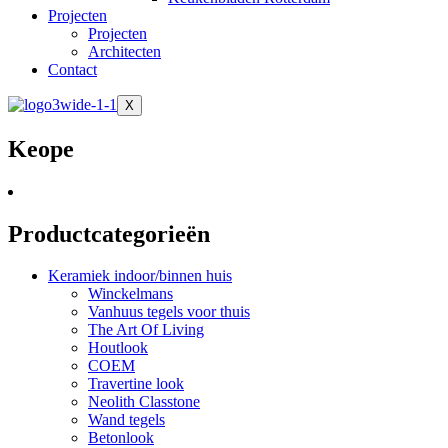
Projecten
Projecten
Architecten
Contact
X
Keope
Productcategorieën
Keramiek indoor/binnen huis
Winckelmans
Vanhuus tegels voor thuis
The Art Of Living
Houtlook
COEM
Travertine look
Neolith Classtone
Wand tegels
Betonlook