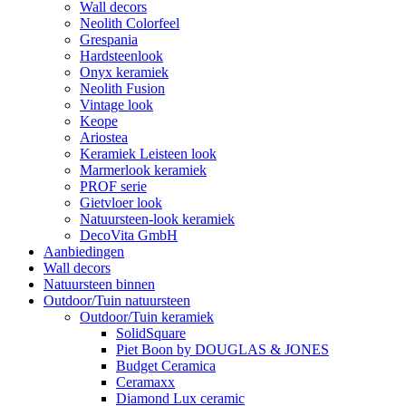
Wall decors
Neolith Colorfeel
Grespania
Hardsteenlook
Onyx keramiek
Neolith Fusion
Vintage look
Keope
Ariostea
Keramiek Leisteen look
Marmerlook keramiek
PROF serie
Gietvloer look
Natuursteen-look keramiek
DecoVita GmbH
Aanbiedingen
Wall decors
Natuursteen binnen
Outdoor/Tuin natuursteen
Outdoor/Tuin keramiek
SolidSquare
Piet Boon by DOUGLAS & JONES
Budget Ceramica
Ceramaxx
Diamond Lux ceramic