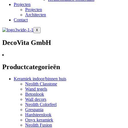
Projecten
Projecten
Architecten
Contact
X
DecoVita GmbH
Productcategorieën
Keramiek indoor/binnen huis
Neolith Classtone
Wand tegels
Betonlook
Wall decors
Neolith Colorfeel
Grespania
Hardsteenlook
Onyx keramiek
Neolith Fusion