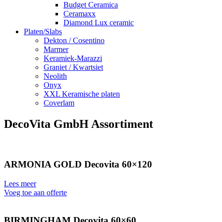
Budget Ceramica
Ceramaxx
Diamond Lux ceramic
Platen/Slabs
Dekton / Cosentino
Marmer
Keramiek-Marazzi
Graniet / Kwartsiet
Neolith
Onyx
XXL Keramische platen
Coverlam
DecoVita GmbH Assortiment
ARMONIA GOLD Decovita 60×120
Lees meer
Voeg toe aan offerte
BIRMINGHAM Decovita 60×60