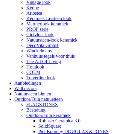
Vintage look
Keope
Ariostea
Keramiek Leisteen look
Marmerlook keramiek
PROF serie
Gietvloer look
Natuursteen-look keramiek
DecoVita GmbH
Winckelmans
Vanhuus tegels voor thuis
The Art Of Living
Houtlook
COEM
Travertine look
Aanbiedingen
Wall decors
Natuursteen binnen
Outdoor/Tuin natuursteen
FLAGSTONES
Bestrating
Outdoor/Tuin keramiek
Robusto Ceramica 3.0
SolidSquare
Piet Boon by DOUGLAS & JONES